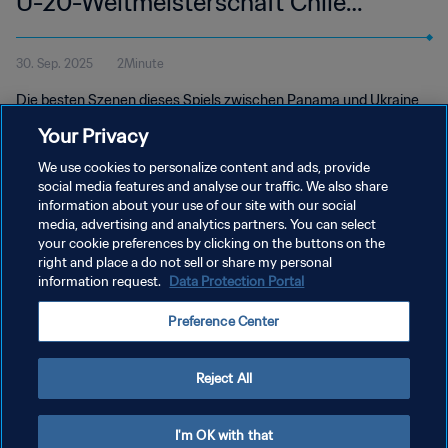
U-20-Weltmeisterschaft Chile
2025™ | Highlights
30. Sep. 2025
2Minute
Die besten Szenen dieses Spiels zwischen Panama und Ukraine
im Estadio Elías Figueroa Brander am Dienstag, 30. September
Your Privacy
um 17:00 Uhr (Ortszeit).
We use cookies to personalize content and ads, provide
social media features and analyse our traffic. We also share
information about your use of our site with our social
media, advertising and analytics partners. You can select
your cookie preferences by clicking on the buttons on the
right and place a do not sell or share my personal
information request.
Data Protection Portal
DATENSCHUTZ
Preference Center
NUTZUNGSBEDINGUNGEN
COOKIE-EINSTELLUNGEN VERWALTEN
Reject All
Copyright © 1994 - 2026 FIFA. Alle Rechte vorbehalten.
I'm OK with that