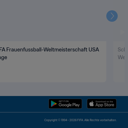
Weiter
FIFA Frauenfussball-Weltmeisterschaft USA
Schw
änge
Welt
Copyright © 1994 - 2026 FIFA. Alle Rechte vorbehalten.