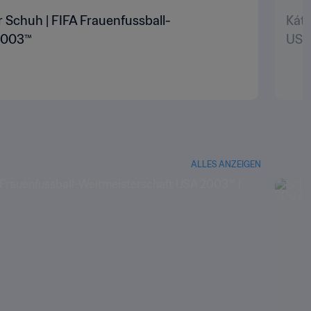
r Schuh | FIFA Frauenfussball-
Káti
2003™
USA
ALLES ANZEIGEN