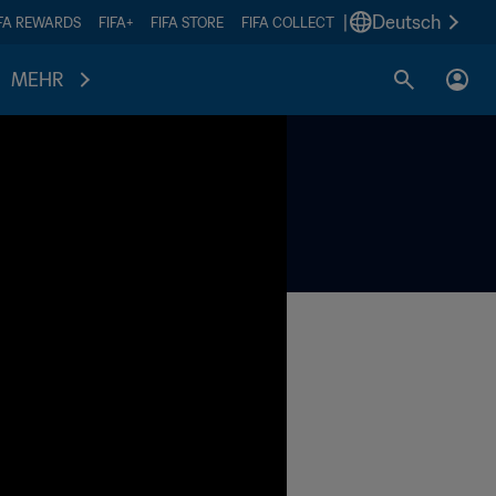
|
Deutsch
IFA REWARDS
FIFA+
FIFA STORE
FIFA COLLECT
MEHR