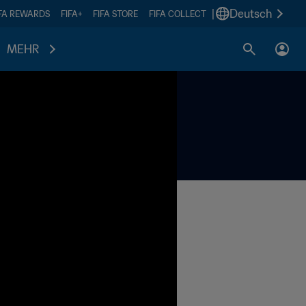
|
Deutsch
IFA REWARDS
FIFA+
FIFA STORE
FIFA COLLECT
MEHR