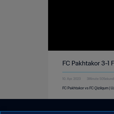
FC Pakhtakor 3-1 
10. Apr. 2023
3Minute 50Sekund
FC Pakhtakor vs FC Qizilqum | U