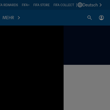
|
Deutsch
IFA REWARDS
FIFA+
FIFA STORE
FIFA COLLECT
MEHR