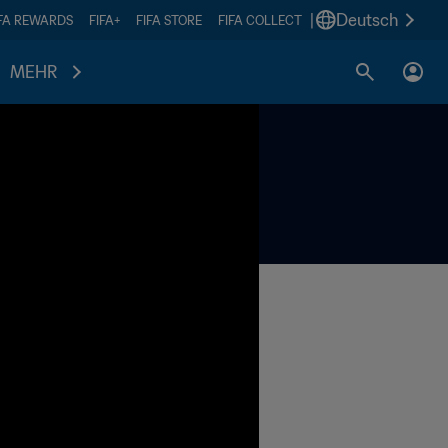
|
Deutsch
IFA REWARDS
FIFA+
FIFA STORE
FIFA COLLECT
MEHR