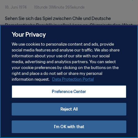
18. Juni 1974
1Stunde 31Minute 26Sekunde
Deutschland 1974™ | Spiel in voller
Sehen Sie sich das Spiel zwischen Chile und Deutsche
Länge
Demokratische Republik in voller Länge an. Olympiastadion, West
Berlin, Dienstag, 18. Juni 1974.
Your Privacy
We use cookies to personalize content and ads, provide
social media features and analyse our traffic. We also share
information about your use of our site with our social
media, advertising and analytics partners. You can select
your cookie preferences by clicking on the buttons on the
DATENSCHUTZ
right and place a do not sell or share my personal
information request.
Data Protection Portal
NUTZUNGSBEDINGUNGEN
Preference Center
COOKIE-EINSTELLUNGEN VERWALTEN
Copyright © 1994 - 2026 FIFA. Alle Rechte vorbehalten.
Reject All
I'm OK with that