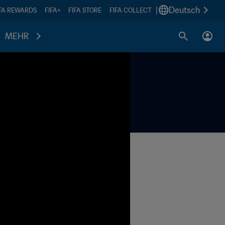
|
Deutsch
IFA REWARDS
FIFA+
FIFA STORE
FIFA COLLECT
MEHR