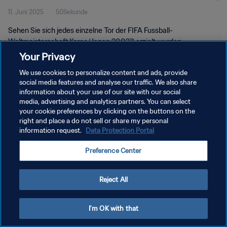
11. Juni 2025
50Sekunde
Korea/Japan 2002™
Sehen Sie sich jedes einzelne Tor der FIFA Fussball-
Weltmeisterschaft Korea/Japan 2002™ erzielt wurden.
Your Privacy
We use cookies to personalize content and ads, provide
social media features and analyse our traffic. We also share
information about your use of our site with our social
media, advertising and analytics partners. You can select
DATENSCHUTZ
your cookie preferences by clicking on the buttons on the
right and place a do not sell or share my personal
NUTZUNGSBEDINGUNGEN
information request.
Data Protection Portal
COOKIE-EINSTELLUNGEN VERWALTEN
Preference Center
Copyright © 1994 - 2026 FIFA. Alle Rechte vorbehalten.
Reject All
I'm OK with that