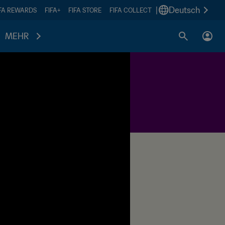
|
Deutsch
IFA REWARDS
FIFA+
FIFA STORE
FIFA COLLECT
MEHR