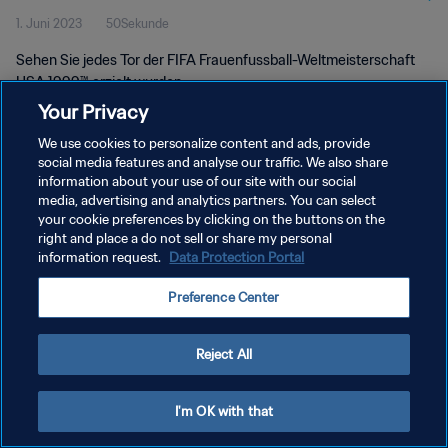
1. Juni 2023
50Sekunde
Sehen Sie jedes Tor der FIFA Frauenfussball-Weltmeisterschaft
USA 1999™ erzielt wurden.
Your Privacy
We use cookies to personalize content and ads, provide
social media features and analyse our traffic. We also share
information about your use of our site with our social
media, advertising and analytics partners. You can select
DATENSCHUTZ
your cookie preferences by clicking on the buttons on the
right and place a do not sell or share my personal
NUTZUNGSBEDINGUNGEN
information request.
Data Protection Portal
COOKIE-EINSTELLUNGEN VERWALTEN
Preference Center
Copyright © 1994 - 2026 FIFA. Alle Rechte vorbehalten.
Reject All
I'm OK with that