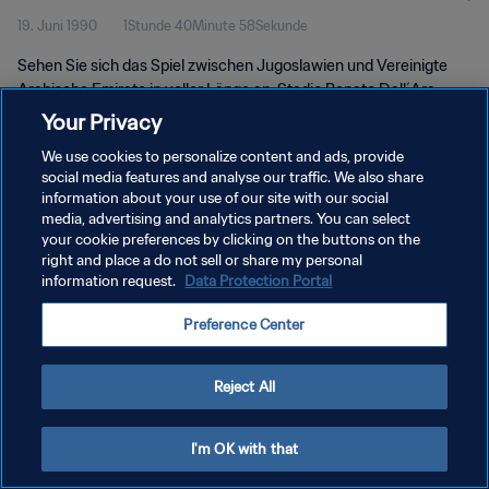
19. Juni 1990
1Stunde 40Minute 58Sekunde
1990™ | Spiel in voller Länge
Sehen Sie sich das Spiel zwischen Jugoslawien und Vereinigte
Arabische Emirate in voller Länge an. Stadio Renato Dall´Ara,
Bologna, Dienstag, 19. Juni 1990.
Your Privacy
We use cookies to personalize content and ads, provide
social media features and analyse our traffic. We also share
information about your use of our site with our social
media, advertising and analytics partners. You can select
your cookie preferences by clicking on the buttons on the
DATENSCHUTZ
right and place a do not sell or share my personal
information request.
Data Protection Portal
NUTZUNGSBEDINGUNGEN
Preference Center
COOKIE-EINSTELLUNGEN VERWALTEN
Copyright © 1994 - 2026 FIFA. Alle Rechte vorbehalten.
Reject All
I'm OK with that