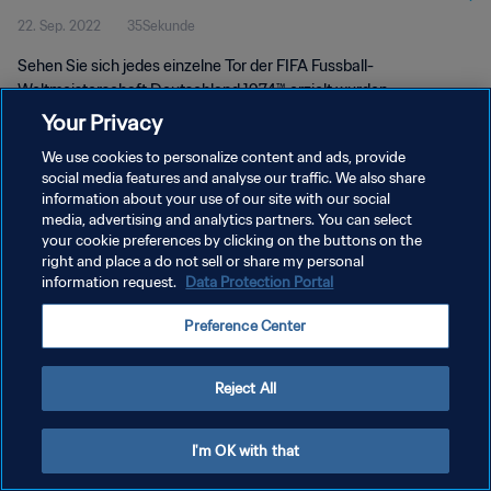
22. Sep. 2022
35Sekunde
1974™
Sehen Sie sich jedes einzelne Tor der FIFA Fussball-
Weltmeisterschaft Deutschland 1974™ erzielt wurden.
Your Privacy
We use cookies to personalize content and ads, provide
social media features and analyse our traffic. We also share
information about your use of our site with our social
media, advertising and analytics partners. You can select
your cookie preferences by clicking on the buttons on the
DATENSCHUTZ
right and place a do not sell or share my personal
information request.
Data Protection Portal
NUTZUNGSBEDINGUNGEN
COOKIE-EINSTELLUNGEN VERWALTEN
Preference Center
Copyright © 1994 - 2026 FIFA. Alle Rechte vorbehalten.
Reject All
I'm OK with that