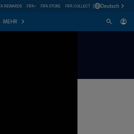
|
Deutsch
IFA REWARDS
FIFA+
FIFA STORE
FIFA COLLECT
MEHR