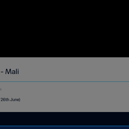
- Mali
e
- 26th June)