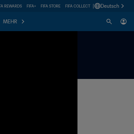
|
Deutsch
IFA REWARDS
FIFA+
FIFA STORE
FIFA COLLECT
MEHR