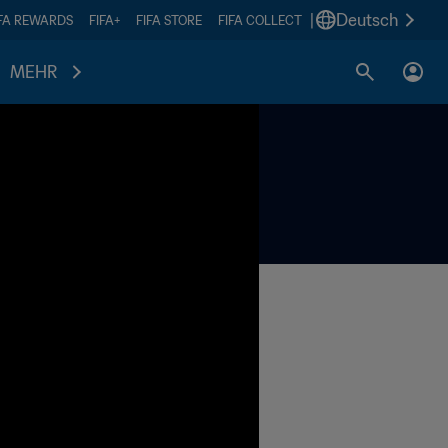
|
Deutsch
IFA REWARDS
FIFA+
FIFA STORE
FIFA COLLECT
MEHR