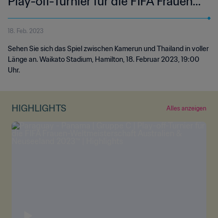
Play-off-Turnier für die FIFA Frauen-
Weltmeisterschaft Australien &
18. Feb. 2023
Neuseeland 2023™ | Spiel in voller
Sehen Sie sich das Spiel zwischen Kamerun und Thailand in voller
Länge
Länge an. Waikato Stadium, Hamilton, 18. Februar 2023, 19:00
Uhr.
HIGHLIGHTS
Alles anzeigen