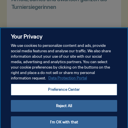
Turniersiegerinnen
Your Privacy
MEHR ANZEIGEN
We use cookies to personalize content and ads, provide
social media features and analyse our traffic. We also share
information about your use of our site with our social
media, advertising and analytics partners. You can select
your cookie preferences by clicking on the buttons on the
right and place a do not sell or share my personal
information request.
Data Protection Portal
DATENSCHUTZ
Preference Center
NUTZUNGSBEDINGUNGEN
COOKIE-EINSTELLUNGEN VERWALTEN
Reject All
Copyright © 1994 - 2026 FIFA. Alle Rechte vorbehalten.
I'm OK with that