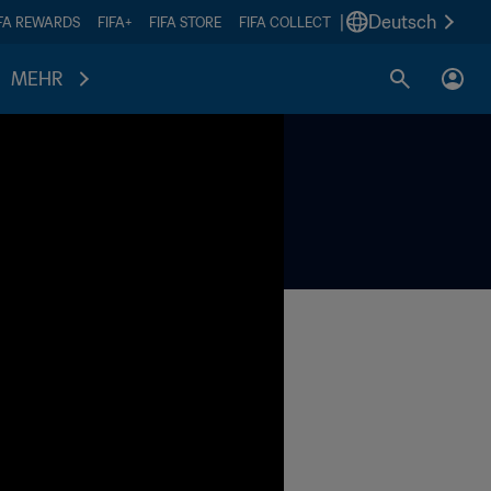
|
Deutsch
IFA REWARDS
FIFA+
FIFA STORE
FIFA COLLECT
MEHR