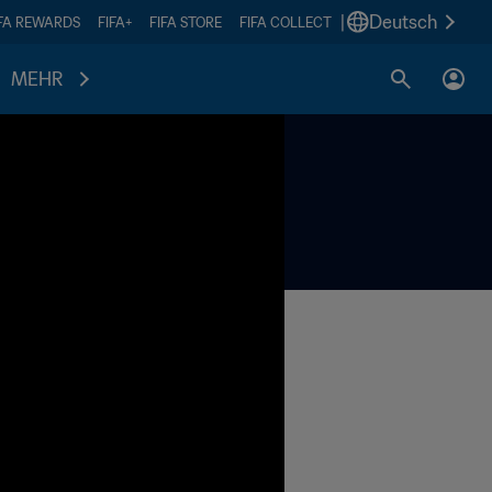
|
Deutsch
IFA REWARDS
FIFA+
FIFA STORE
FIFA COLLECT
MEHR