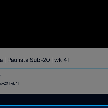
a | Paulista Sub-20 | wk 41
e
ub-20 | wk 41