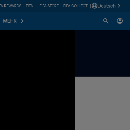
|
Deutsch
IFA REWARDS
FIFA+
FIFA STORE
FIFA COLLECT
MEHR