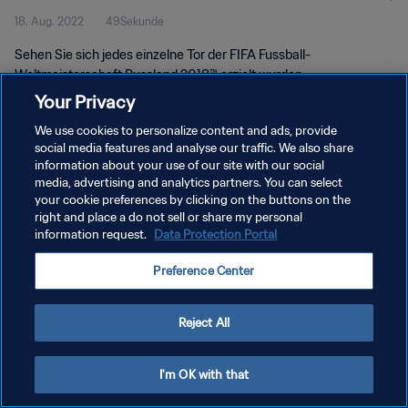
18. Aug. 2022
49Sekunde
Sehen Sie sich jedes einzelne Tor der FIFA Fussball-
Weltmeisterschaft Russland 2018™ erzielt wurden.
Your Privacy
We use cookies to personalize content and ads, provide
social media features and analyse our traffic. We also share
information about your use of our site with our social
media, advertising and analytics partners. You can select
DATENSCHUTZ
your cookie preferences by clicking on the buttons on the
right and place a do not sell or share my personal
NUTZUNGSBEDINGUNGEN
information request.
Data Protection Portal
COOKIE-EINSTELLUNGEN VERWALTEN
Preference Center
Copyright © 1994 - 2026 FIFA. Alle Rechte vorbehalten.
Reject All
I'm OK with that