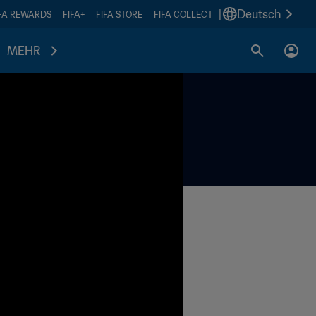
|
Deutsch
IFA REWARDS
FIFA+
FIFA STORE
FIFA COLLECT
MEHR