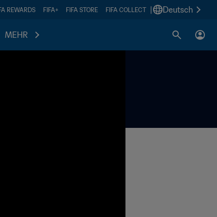
|
Deutsch
IFA REWARDS
FIFA+
FIFA STORE
FIFA COLLECT
MEHR