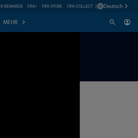
|
Deutsch
IFA REWARDS
FIFA+
FIFA STORE
FIFA COLLECT
MEHR