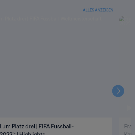
ALLES ANZEIGEN
Weiter
 um Platz drei | FIFA Fussball-
Fran
2022™ | Highlights
Kata