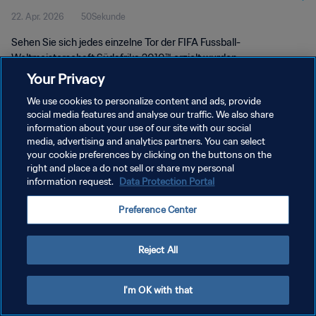
22. Apr. 2026
50Sekunde
Weltmeisterschaft Südafrika 2010™
Sehen Sie sich jedes einzelne Tor der FIFA Fussball-
Weltmeisterschaft Südafrika 2010™ erzielt wurden.
Your Privacy
We use cookies to personalize content and ads, provide
social media features and analyse our traffic. We also share
information about your use of our site with our social
media, advertising and analytics partners. You can select
DATENSCHUTZ
your cookie preferences by clicking on the buttons on the
right and place a do not sell or share my personal
NUTZUNGSBEDINGUNGEN
information request.
Data Protection Portal
COOKIE-EINSTELLUNGEN VERWALTEN
Preference Center
Copyright © 1994 - 2026 FIFA. Alle Rechte vorbehalten.
Reject All
I'm OK with that