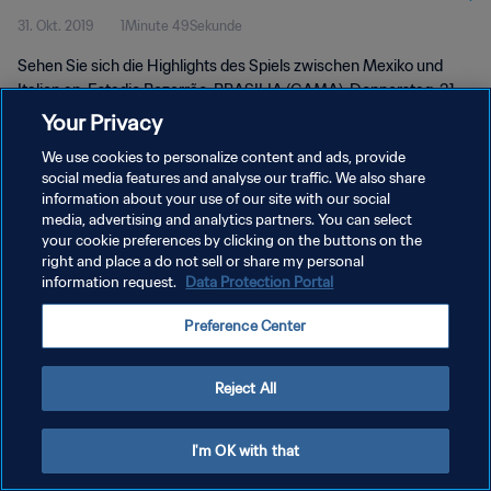
31. Okt. 2019
1Minute 49Sekunde
Sehen Sie sich die Highlights des Spiels zwischen Mexiko und
Italien an. Estadio Bezerrão, BRASILIA (GAMA), Donnerstag, 31.
Oktober 2019.
Your Privacy
We use cookies to personalize content and ads, provide
social media features and analyse our traffic. We also share
information about your use of our site with our social
media, advertising and analytics partners. You can select
your cookie preferences by clicking on the buttons on the
DATENSCHUTZ
right and place a do not sell or share my personal
information request.
Data Protection Portal
NUTZUNGSBEDINGUNGEN
Preference Center
COOKIE-EINSTELLUNGEN VERWALTEN
Copyright © 1994 - 2026 FIFA. Alle Rechte vorbehalten.
Reject All
I'm OK with that