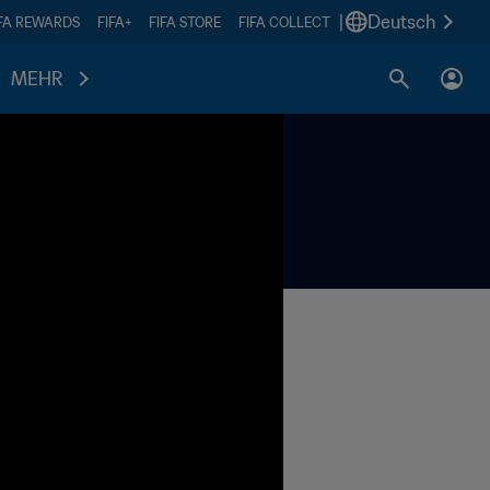
|
Deutsch
IFA REWARDS
FIFA+
FIFA STORE
FIFA COLLECT
MEHR