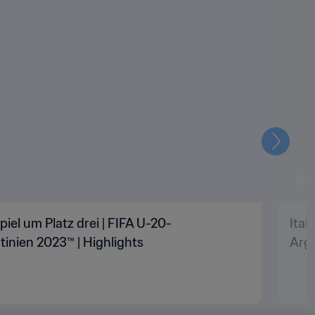
Weiter
Spiel um Platz drei | FIFA U-20-
Ital
inien 2023™ | Highlights
Arge