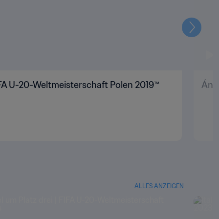
Weiter
FIFA U-20-Weltmeisterschaft Polen 2019™
Ánge
ALLES ANZEIGEN