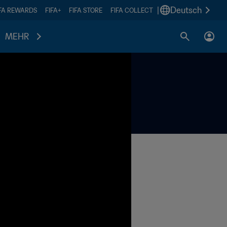
|
Deutsch
IFA REWARDS
FIFA+
FIFA STORE
FIFA COLLECT
MEHR