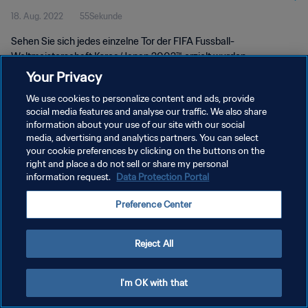
18. Aug. 2022
55Sekunde
Korea/Japan 2002™
Sehen Sie sich jedes einzelne Tor der FIFA Fussball-
Weltmeisterschaft Korea/Japan 2002™ erzielt wurden.
Your Privacy
We use cookies to personalize content and ads, provide
social media features and analyse our traffic. We also share
information about your use of our site with our social
media, advertising and analytics partners. You can select
DATENSCHUTZ
your cookie preferences by clicking on the buttons on the
right and place a do not sell or share my personal
NUTZUNGSBEDINGUNGEN
information request.
Data Protection Portal
COOKIE-EINSTELLUNGEN VERWALTEN
Preference Center
Copyright © 1994 - 2026 FIFA. Alle Rechte vorbehalten.
Reject All
I'm OK with that