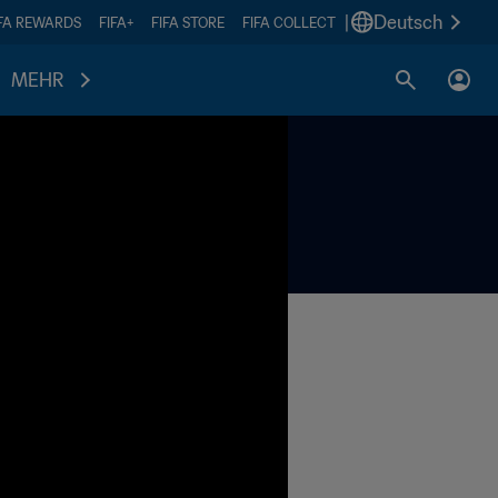
|
Deutsch
IFA REWARDS
FIFA+
FIFA STORE
FIFA COLLECT
MEHR