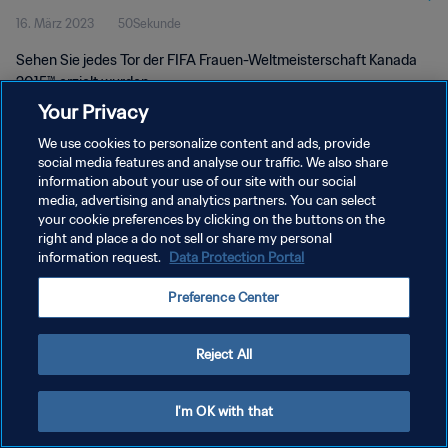
16. März 2023
50Sekunde
Sehen Sie jedes Tor der FIFA Frauen-Weltmeisterschaft Kanada
2015™ erzielt wurden.
Your Privacy
We use cookies to personalize content and ads, provide
social media features and analyse our traffic. We also share
information about your use of our site with our social
media, advertising and analytics partners. You can select
DATENSCHUTZ
your cookie preferences by clicking on the buttons on the
right and place a do not sell or share my personal
NUTZUNGSBEDINGUNGEN
information request.
Data Protection Portal
COOKIE-EINSTELLUNGEN VERWALTEN
Preference Center
Copyright © 1994 - 2026 FIFA. Alle Rechte vorbehalten.
Reject All
I'm OK with that