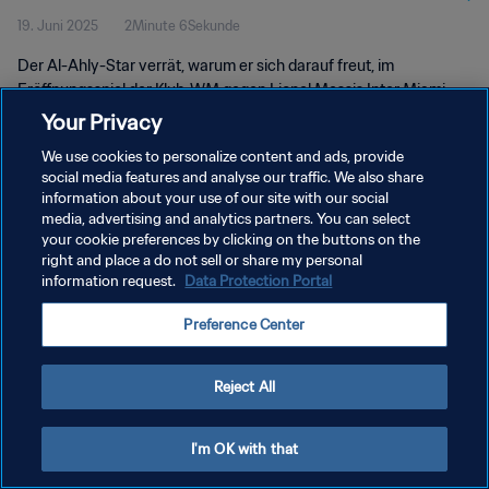
19. Juni 2025
2Minute 6Sekunde
Der Al-Ahly-Star verrät, warum er sich darauf freut, im
Eröffnungsspiel der Klub-WM gegen Lionel Messis Inter Miami
anzutreten.
Your Privacy
We use cookies to personalize content and ads, provide
social media features and analyse our traffic. We also share
information about your use of our site with our social
media, advertising and analytics partners. You can select
your cookie preferences by clicking on the buttons on the
right and place a do not sell or share my personal
DATENSCHUTZ
information request.
Data Protection Portal
NUTZUNGSBEDINGUNGEN
Preference Center
COOKIE-EINSTELLUNGEN VERWALTEN
Copyright © 1994 - 2026 FIFA. Alle Rechte vorbehalten.
Reject All
I'm OK with that