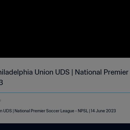
ladelphia Union UDS | National Premier
3
e
n UDS | National Premier Soccer League - NPSL | 14 June 2023