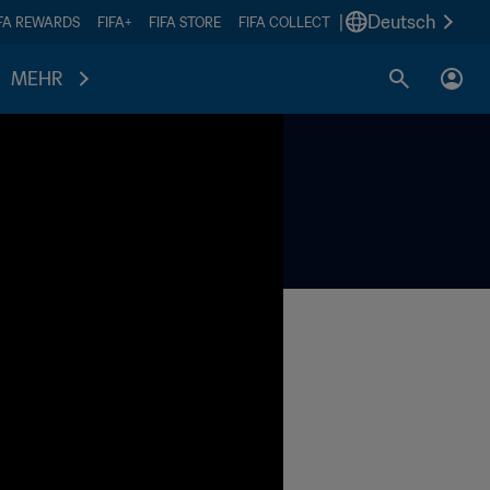
|
Deutsch
IFA REWARDS
FIFA+
FIFA STORE
FIFA COLLECT
MEHR