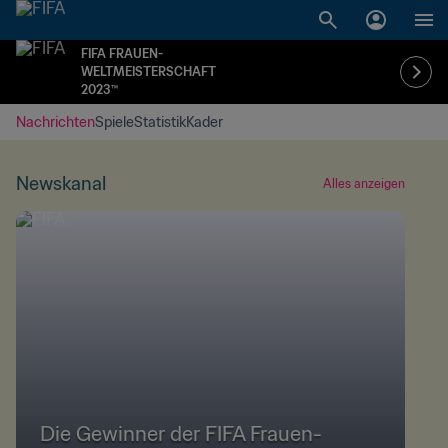
FIFA FRAUEN-
WELTMEISTERSCHAFT
2023™
Nachrichten
Spiele
Statistik
Kader
Newskanal
Alles anzeigen
Die Gewinner der FIFA Frauen-