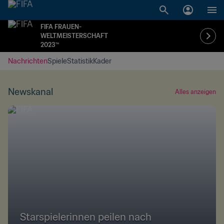
FIFA FRAUEN-
WELTMEISTERSCHAFT
2023™
Nachrichten
Spiele
Statistik
Kader
Newskanal
Alles anzeigen
Starspielerinnen peilen nach