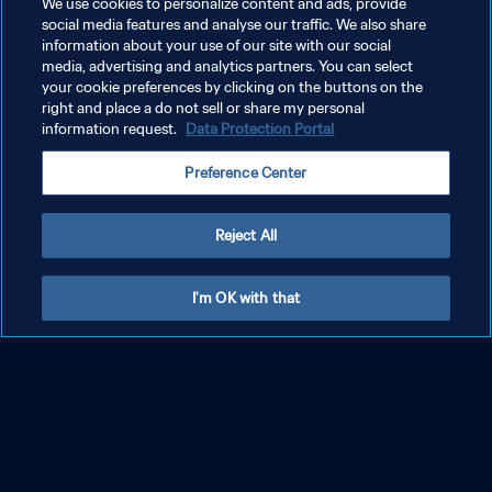
We use cookies to personalize content and ads, provide
social media features and analyse our traffic. We also share
information about your use of our site with our social
MEHR ANZEIGEN
media, advertising and analytics partners. You can select
your cookie preferences by clicking on the buttons on the
right and place a do not sell or share my personal
information request.
Data Protection Portal
Preference Center
Reject All
I'm OK with that