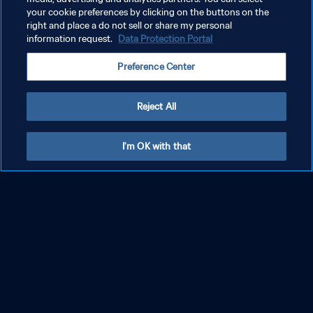
your cookie preferences by clicking on the buttons on the
right and place a do not sell or share my personal
information request.
Data Protection Portal
Preference Center
Reject All
I'm OK with that
FIFA Fan Festival™
Beim FIFA Fan Festival™ kann man die Spiele der Frauen-WM in
einer ausgelassenen Atmosphäre verfolgen und gleichzeitig ein
Fußball- und Unterhaltungsprogramm genießen.