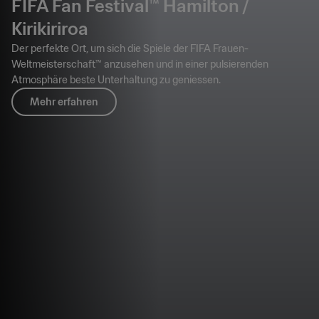
FIFA Fan Festival™ Hamilton /
Kirikiriroa
Der perfekte Ort, um sich die Spiele der FIFA Frauen-
Weltmeisterschaft™ anzusehen und in einer pulsierenden
Atmosphäre beste Unterhaltung zu geniessen.
Mehr erfahren