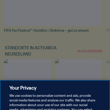
FIFA Fan Festival™ Hamilton / Kirikiriroa – gut zu wissen
FI
STANDORTE IN AOTEAROA
ALLES ANZEIGEN
NEUSEELAND
Your Privacy
FIFA Fan Festival™ Auckland /
FIFA Fan Festival™ Dunedin /
FI
We use cookies to personalize content and ads, provide
Tāmaki Makaurau
Ōtepoti
Kir
social media features and analyse our traffic. We also share
information about your use of our site with our social
media, advertising and analytics partners. You can select