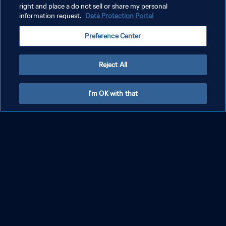
right and place a do not sell or share my personal
information request.
Data Protection Portal
Preference Center
Reject All
Die schönsten Tore der Gruppenphase der
I'm OK with that
U-17-Frauen-WM 2025
MEHR ANZEIGEN