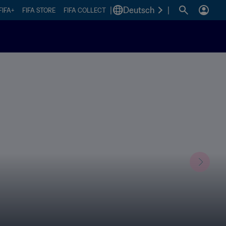
|
Deutsch
|
FIFA+
FIFA STORE
FIFA COLLECT
next