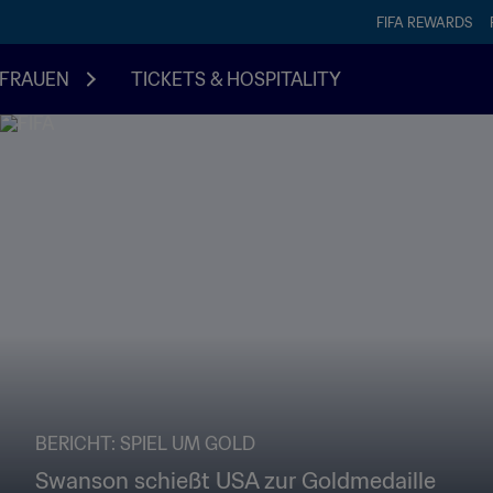
FIFA REWARDS
FRAUEN
TICKETS & HOSPITALITY
BERICHT: SPIEL UM GOLD
Swanson schießt USA zur Goldmedaille