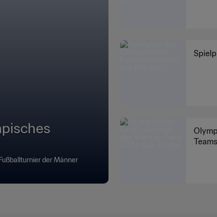
Spielp
mpisches
Olympi
Team
ußballturnier der Männer