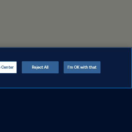
e Center
Reject All
I'm OK with that
Copyright © 1994 - 2026 FIFA. Alle Rechte vorbehalten.