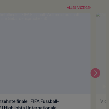
ALLES ANZEIGEN
Weiter
zehntelfinale | FIFA Fussball-
Vide
 Highlights | Internationale