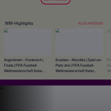
WM-Highlights
ALLES ANZEIGEN
Argentinien - Frankreich |
Kroatien - Marokko | Spiel um
Fr
Finale | FIFA Fussball-
Platz drei | FIFA Fussball-
Ha
Weltmeisterschaft Katar
Weltmeisterschaft Katar
We
2022™ | Highlights
2022™ | Highlights
20