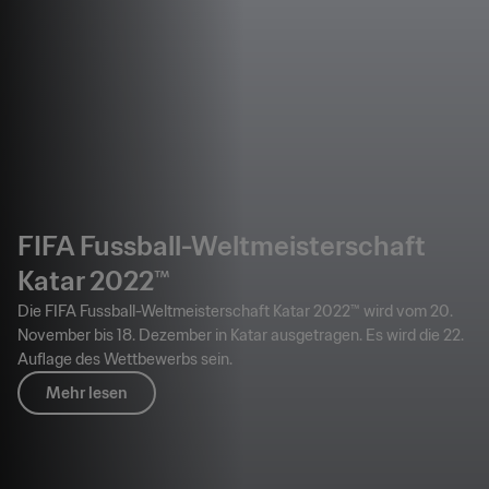
FIFA Fussball-Weltmeisterschaft
Katar 2022™
Die FIFA Fussball-Weltmeisterschaft Katar 2022™ wird vom 20.
November bis 18. Dezember in Katar ausgetragen. Es wird die 22.
Auflage des Wettbewerbs sein.
Mehr lesen