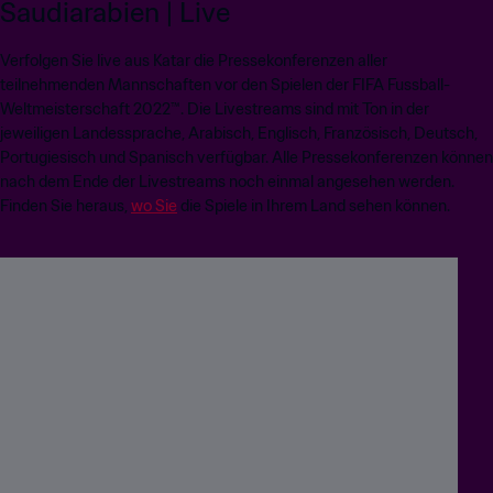
Saudiarabien | Live
Verfolgen Sie live aus Katar die Pressekonferenzen aller
teilnehmenden Mannschaften vor den Spielen der FIFA Fussball-
Weltmeisterschaft 2022™. Die Livestreams sind mit Ton in der
jeweiligen Landessprache, Arabisch, Englisch, Französisch, Deutsch,
Portugiesisch und Spanisch verfügbar. Alle Pressekonferenzen können
nach dem Ende der Livestreams noch einmal angesehen werden.
Finden Sie heraus,
wo Sie
die Spiele in Ihrem Land sehen können.