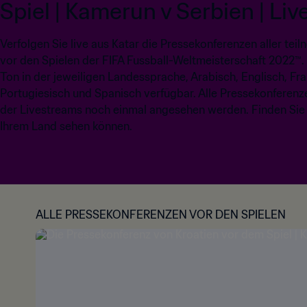
Spiel | Kamerun v Serbien | Liv
Verfolgen Sie live aus Katar die Pressekonferenzen aller t
vor den Spielen der FIFA Fussball-Weltmeisterschaft 2022™.
Ton in der jeweiligen Landessprache, Arabisch, Englisch, Fr
Portugiesisch und Spanisch verfügbar. Alle Pressekonfere
der Livestreams noch einmal angesehen werden. Finden Sie
Ihrem Land sehen können.
ALLE PRESSEKONFERENZEN VOR DEN SPIELEN