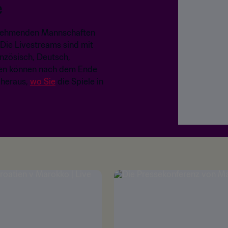
e
eilnehmenden Mannschaften
 Die Livestreams sind mit
anzösisch, Deutsch,
nzen können nach dem Ende
 heraus,
wo Sie
die Spiele in