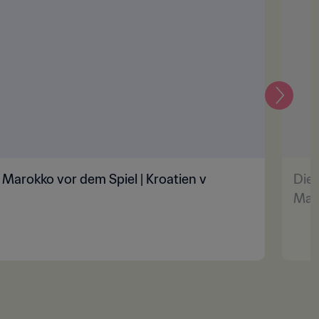
Weiter
Marokko vor dem Spiel | Kroatien v
Die 
Maro