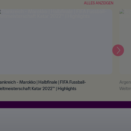
ALLES ANZEIGEN
Weite
ankreich - Marokko | Halbfinale | FIFA Fussball-
Argent
ltmeisterschaft Katar 2022™ | Highlights
Weltme