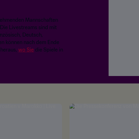
eilnehmenden Mannschaften
 Die Livestreams sind mit
anzösisch, Deutsch,
nzen können nach dem Ende
 heraus,
wo Sie
die Spiele in