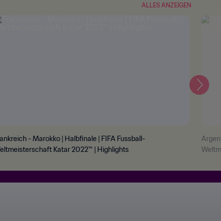
ALLES ANZEIGEN
Weite
ankreich - Marokko | Halbfinale | FIFA Fussball-
Argent
ltmeisterschaft Katar 2022™ | Highlights
Weltme