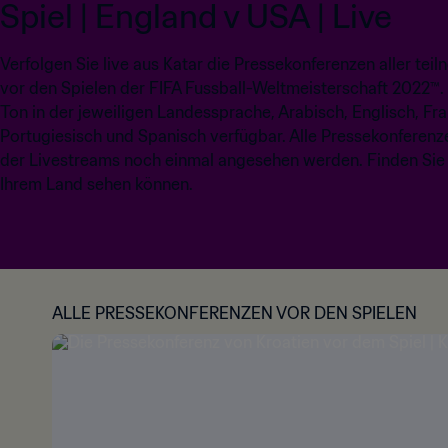
Spiel | England v USA | Live
Verfolgen Sie live aus Katar die Pressekonferenzen aller t
vor den Spielen der FIFA Fussball-Weltmeisterschaft 2022™.
Ton in der jeweiligen Landessprache, Arabisch, Englisch, Fr
Portugiesisch und Spanisch verfügbar. Alle Pressekonfere
der Livestreams noch einmal angesehen werden. Finden Sie
Ihrem Land sehen können.
ALLE PRESSEKONFERENZEN VOR DEN SPIELEN