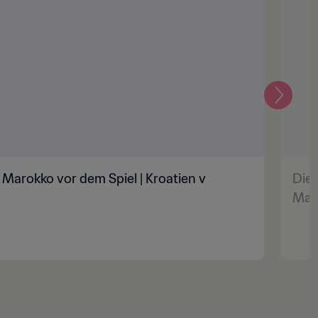
Weiter
Marokko vor dem Spiel | Kroatien v
Die 
Maro