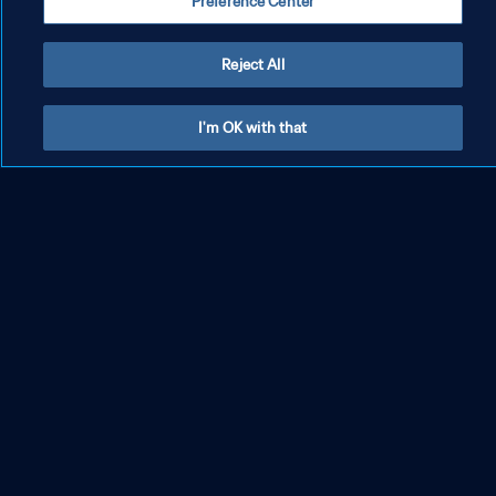
Preference Center
Reject All
I'm OK with that
FIFA Fussball-Weltmeisterschaft
Katar 2022™
Die FIFA Fussball-Weltmeisterschaft Katar 2022™ wird vom 20.
November bis 18. Dezember in Katar ausgetragen. Es wird die 22.
Auflage des Wettbewerbs sein.
Mehr lesen