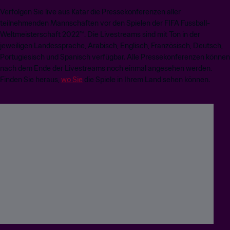
Verfolgen Sie live aus Katar die Pressekonferenzen aller
teilnehmenden Mannschaften vor den Spielen der FIFA Fussball-
Weltmeisterschaft 2022™. Die Livestreams sind mit Ton in der
jeweiligen Landessprache, Arabisch, Englisch, Französisch, Deutsch,
Portugiesisch und Spanisch verfügbar. Alle Pressekonferenzen können
nach dem Ende der Livestreams noch einmal angesehen werden.
Finden Sie heraus,
wo Sie
die Spiele in Ihrem Land sehen können.