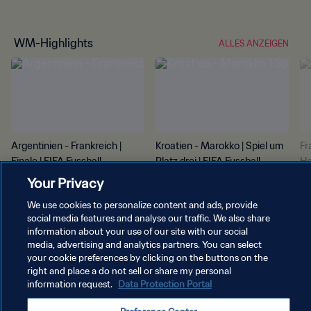
WM-Highlights
ALLES ANZEIGEN
Argentinien - Frankreich |
Kroatien - Marokko | Spiel um
Fr
Finale | FIFA Fussball-
Platz drei | FIFA Fussball-
Ha
Weltmeisterschaft Katar
Weltmeisterschaft Katar
We
Your Privacy
2022™ | Highlights
2022™ | Highlights
20
We use cookies to personalize content and ads, provide
social media features and analyse our traffic. We also share
information about your use of our site with our social
media, advertising and analytics partners. You can select
your cookie preferences by clicking on the buttons on the
right and place a do not sell or share my personal
information request.
Data Protection Portal