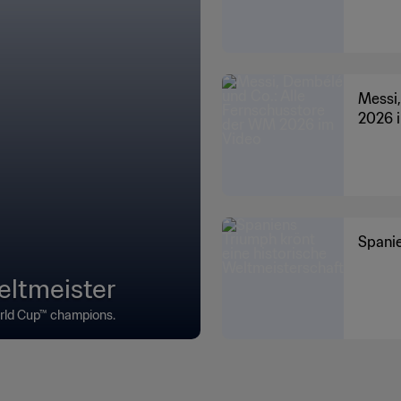
Messi,
2026 
Spanie
eltmeister
orld Cup™ champions.