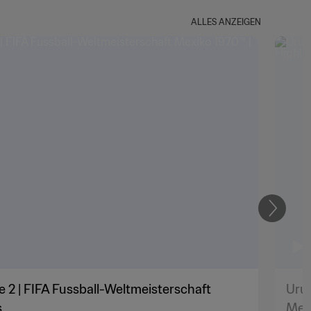
ALLES ANZEIGEN
Weiter
e 2 | FIFA Fussball-Weltmeisterschaft
Urug
s
Mexi