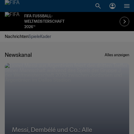
FIFA FUSSBALL-
WELTMEISTERSCHAFT
2026™
Nachrichten
Spiele
Kader
Newskanal
Alles anzeigen
Messi, Dembélé und Co.: Alle