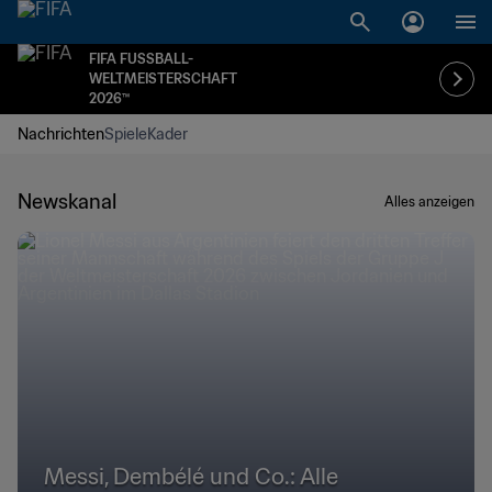
FIFA FUSSBALL-
WELTMEISTERSCHAFT
2026™
Nachrichten
Spiele
Kader
Newskanal
Alles anzeigen
Messi, Dembélé und Co.: Alle