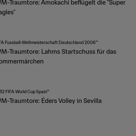
M-Traumtore: Amokachi beflügelt die "Super
agles"
FA Fussball-Weltmeisterschaft Deutschland 2006™
M-Traumtore: Lahms Startschuss für das
ommermärchen
82 FIFA World Cup Spain™
M-Traumtore: Éders Volley in Sevilla