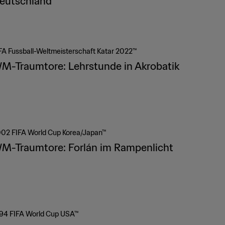
eutschland
FA Fussball-Weltmeisterschaft Katar 2022™
M-Traumtore: Lehrstunde in Akrobatik
02 FIFA World Cup Korea/Japan™
M-Traumtore: Forlán im Rampenlicht
94 FIFA World Cup USA™