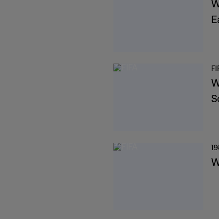
W
E
FI
W
S
19
W