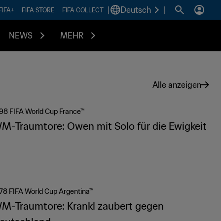
|
Deutsch
|
FIFA+
FIFA STORE
FIFA COLLECT
NEWS
MEHR
Alle anzeigen
98 FIFA World Cup France™
M-Traumtore: Owen mit Solo für die Ewigkeit
78 FIFA World Cup Argentina™
M-Traumtore: Krankl zaubert gegen