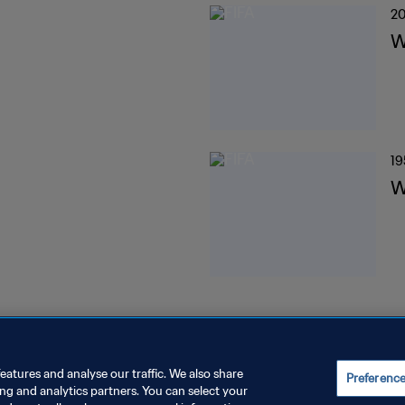
20
W
19
W
eatures and analyse our traffic. We also share
Preferenc
ing and analytics partners. You can select your
INSTELLUNGEN VERWALTEN