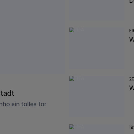
D
FI
W
20
W
Stadt
nho ein tolles Tor
19