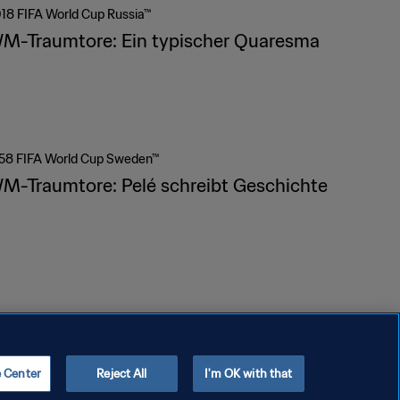
18 FIFA World Cup Russia™
M-Traumtore: Ein typischer Quaresma
58 FIFA World Cup Sweden™
M-Traumtore: Pelé schreibt Geschichte
e Center
Reject All
I'm OK with that
Copyright © 1994 - 2026 FIFA. Alle Rechte vorbehalten.