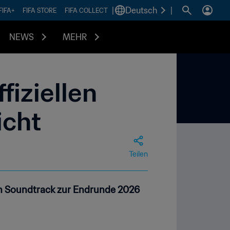
|
Deutsch
|
FIFA+
FIFA STORE
FIFA COLLECT
NEWS
MEHR
fiziellen
icht
Teilen
n Soundtrack zur Endrunde 2026