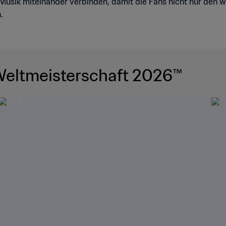
usik miteinander verbinden, damit die Fans nicht nur den w
.
Aktuelles zur FIFA Fussball-Weltmeisterschaft 2026™