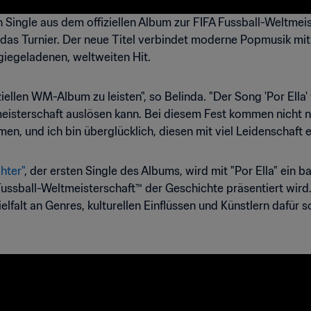
en Single aus dem offiziellen Album zur FIFA Fussball-Weltme
 das Turnier. Der neue Titel verbindet moderne Popmusik m
iegeladenen, weltweiten Hit.
iellen WM-Album zu leisten", so Belinda. "Der Song 'Por Ella' 
tmeisterschaft auslösen kann. Bei diesem Fest kommen nicht
, und ich bin überglücklich, diesen mit viel Leidenschaft ent
hter"
, der ersten Single des Albums, wird mit "Por Ella" ein
A Fussball-Weltmeisterschaft™ der Geschichte präsentiert wi
 Vielfalt an Genres, kulturellen Einflüssen und Künstlern dafü