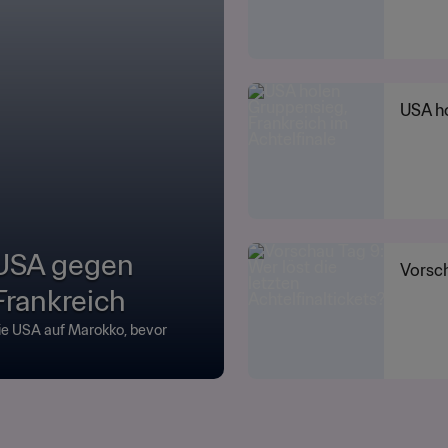
USA ho
: USA gegen
Vorsch
Frankreich
die USA auf Marokko, bevor