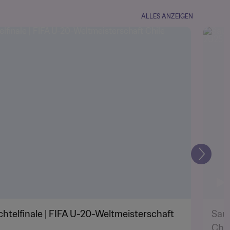
ALLES ANZEIGEN
Weiter
htelfinale | FIFA U-20-Weltmeisterschaft
Saud
Chil