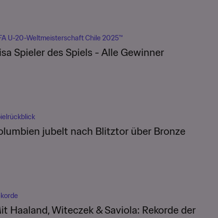
FA U-20-Weltmeisterschaft Chile 2025™
isa Spieler des Spiels - Alle Gewinner
ielrückblick
olumbien jubelt nach Blitztor über Bronze
korde
it Haaland, Witeczek & Saviola: Rekorde der