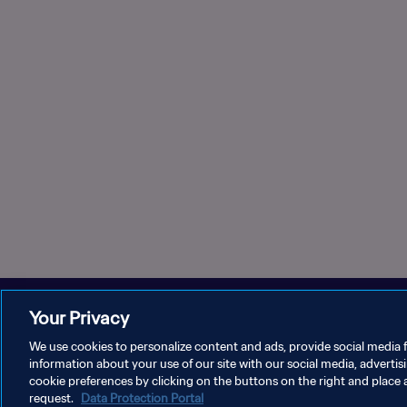
Your Privacy
We use cookies to personalize content and ads, provide social media f
information about your use of our site with our social media, advertis
DATENSCHUTZ
NUTZUNGSBEDINGUNGEN
COOKIE-E
cookie preferences by clicking on the buttons on the right and place 
request.
Data Protection Portal