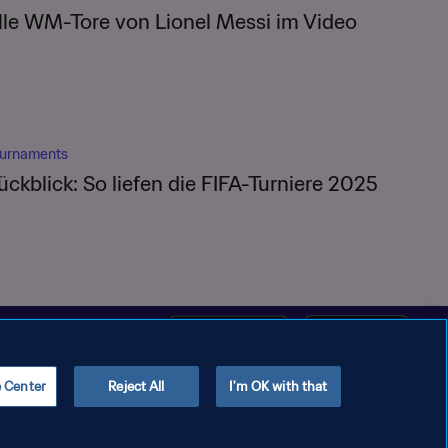
lle WM-Tore von Lionel Messi im Video
urnaments
ückblick: So liefen die FIFA-Turniere 2025
e Center
Reject All
I'm OK with that
Copyright © 1994 - 2026 FIFA. Alle Rechte vorbehalten.