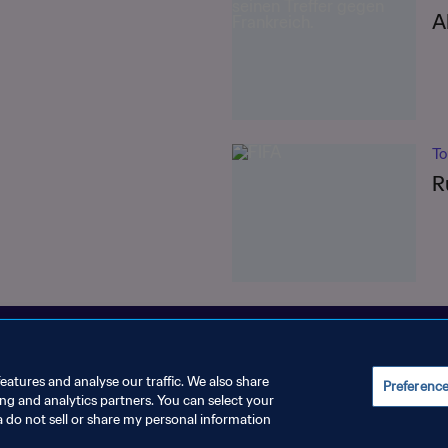
A
To
R
eatures and analyse our traffic. We also share
Preferenc
ing and analytics partners. You can select your
INSTELLUNGEN VERWALTEN
a do not sell or share my personal information