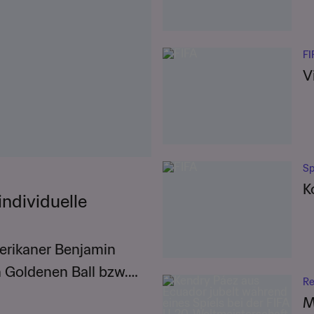
FI
V
Sp
K
ndividuelle
rikaner Benjamin
Goldenen Ball bzw.
Re
M