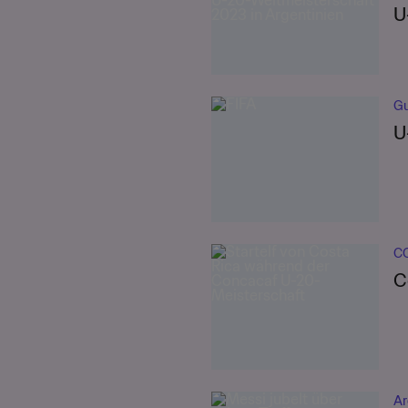
U
Gu
U
C
C
Ar