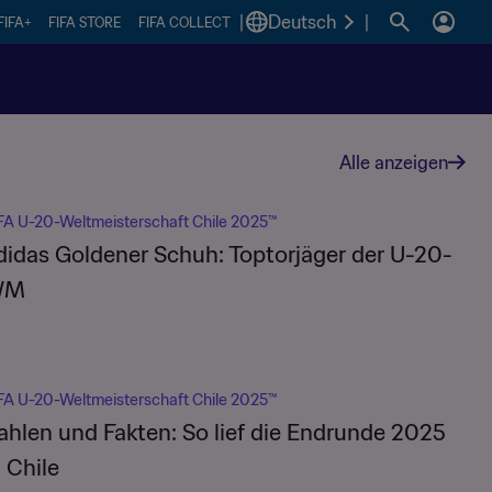
|
Deutsch
|
FIFA+
FIFA STORE
FIFA COLLECT
Alle anzeigen
FA U-20-Weltmeisterschaft Chile 2025™
didas Goldener Schuh: Toptorjäger der U-20-
WM
FA U-20-Weltmeisterschaft Chile 2025™
ahlen und Fakten: So lief die Endrunde 2025
n Chile